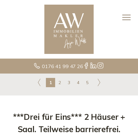
0176 41 99 47 26
1
2
3
4
5
***Drei für Eins*** 2 Häuser +
Saal. Teilweise barrierefrei.