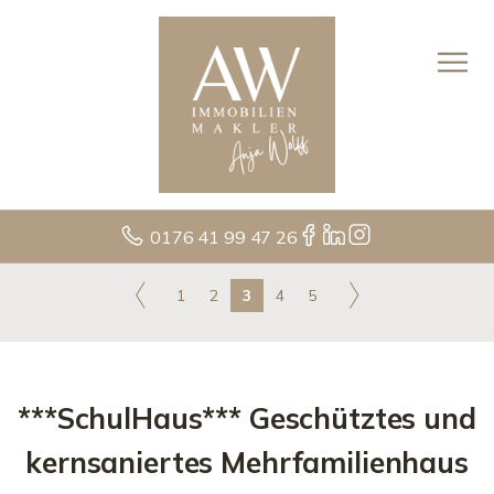
0176 41 99 47 26
1
2
3
4
5
***SchulHaus*** Geschütztes und
kernsaniertes Mehrfamilienhaus