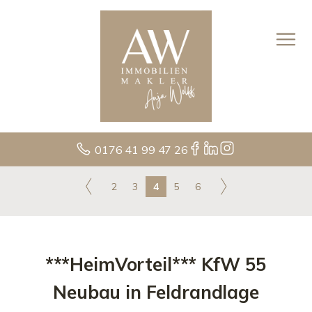
0176 41 99 47 26
2
3
4
5
6
***HeimVorteil*** KfW 55
Neubau in Feldrandlage