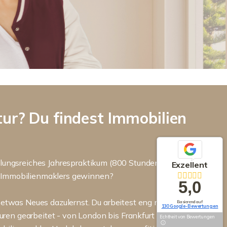
tur? Du findest Immobilien
ungsreiches Jahrespraktikum (800 Stunden)? Du
Exzellent
nes Immobilienmaklers gewinnen?
5,0
 etwas Neues dazulernst. Du arbeitest eng mit der
Basierend auf
130 Google-Bewertungen
en gearbeitet - von London bis Frankfurt - bevor
Echtheit von Bewertungen