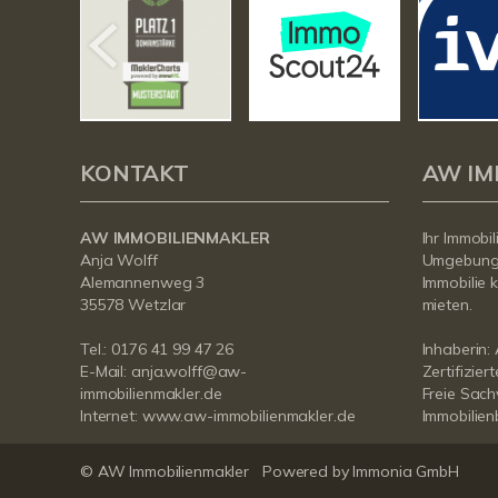
KONTAKT
AW IM
AW IMMOBILIENMAKLER
Ihr Immobi
Anja Wolff
Umgebung
Alemannenweg 3
Immobilie 
35578 Wetzlar
mieten.
Tel.:
0176 41 99 47 26
Inhaberin:
E-Mail:
anja.wolff@aw-
Zertifizier
immobilienmakler.de
Freie Sach
Internet:
www.aw-immobilienmakler.de
Immobilie
© AW Immobilienmakler
Powered by Immonia GmbH