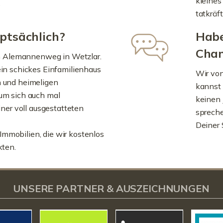
kleines
)
tatkräf
ptsächlich?
Habe
Chan
im Alemannenweg in Wetzlar.
in schickes Einfamilienhaus
Wir von
 und heimeligen
kannst
um sich auch mal
keinen 
iner voll ausgestatteten
spreche
Deiner 
e Immobilien, die wir kostenlos
kten.
UNSERE PARTNER & AUSZEICHNUNGEN