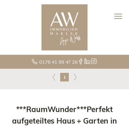
0176 41 99 47 26
1
***RaumWunder***Perfekt
aufgeteiltes Haus + Garten in